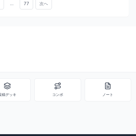
...
77
次へ
投稿デッキ
コンボ
ノート