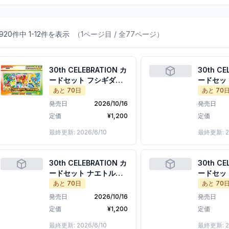
920
件
中
1
-
12
件
を表示
（
1
ページ目 / 全
77
ページ）
30th CELEBRATION カ
30th CE
ードセット フシギダ
ードセッ
ネ・ヒトカゲ・ゼニガ
ヒバニー
あと
70
日
あと
70
メ
発売日
2026/10/16
発売日
定価
¥
1,200
定価
最終更新:
2026/6/10
最終更新:
2
30th CELEBRATION カ
30th CE
ードセット ナエトル・
ードセッ
ヒコザル・ポッチャマ
ン・フォ
あと
70
日
あと
70
ツ
発売日
2026/10/16
発売日
定価
¥
1,200
定価
最終更新:
2026/6/10
最終更新:
2