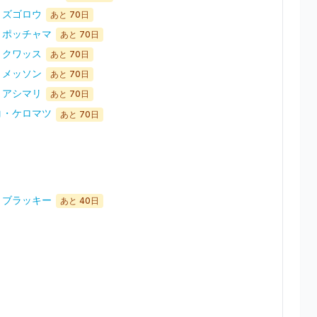
・ミズゴロウ
あと
70
日
ル・ポッチャマ
あと
70
日
タ・クワッス
あと
70
日
ー・メッソン
あと
70
日
ー・アシマリ
あと
70
日
ッコ・ケロマツ
あと
70
日
ィ・ブラッキー
あと
40
日