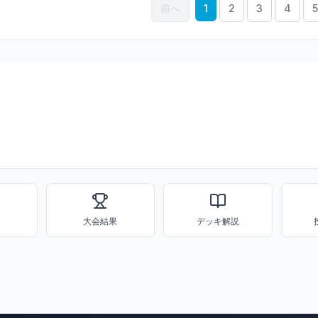
前へ
1
2
3
4
5
大会結果
デッキ解説