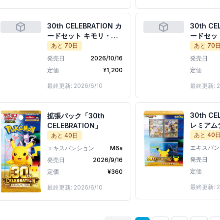
30th CELEBRATION カ
30th CE
ードセット キモリ・ア
ードセッ
チャモ・ミズゴロウ
タ・ヒノ
あと
70
日
あと
70
ノコ
発売日
2026/10/16
発売日
定価
¥
1,200
定価
最終更新:
2026/6/10
最終更新:
2
30th CE
拡張パック「30th
レミアム
CELEBRATION」
エーフィ
あと
40
あと
40
日
エキスパン
エキスパンション
M6a
発売日
発売日
2026/9/16
定価
定価
¥
360
最終更新:
2
最終更新:
2026/6/10