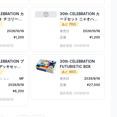
LEBRATION カ
30th CELEBRATION カ
ト チコリー
ードセット ニャオハ・
アラシ・ワニ
ホゲータ・クワッス
日
あと
70
日
2026/10/16
発売日
2026/10/16
¥
1,200
定価
¥
1,200
026/6/10
最終更新:
2026/6/10
LEBRATION プ
30th CELEBRATION
デッキセット
FUTURISTIC BOX
・ブラッキー
日
あと
40
日
ション
MF
発売日
2026/9/16
2026/9/16
定価
¥
27,500
¥
6,200
最終更新:
2026/6/10
026/6/10