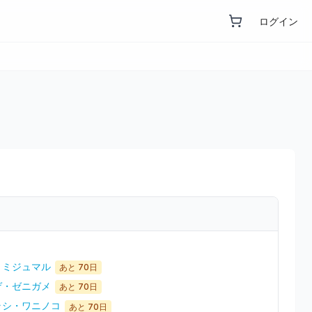
ログイン
ブ・ミジュマル
あと
70
日
カゲ・ゼニガメ
あと
70
日
アラシ・ワニノコ
あと
70
日