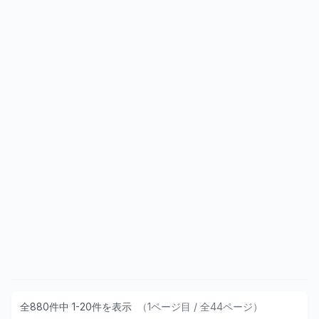
全
880
件
中
1
-
20
件
を表示
（
1
ページ目 / 全
44
ページ）