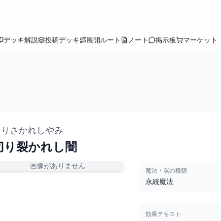
デッキ解説
投稿デッキ
展開ルート
ノート
掲示板
マーケット
きりさかれしやみ
切り裂かれし闇
画像がありません
魔法・罠の種類
永続魔法
効果テキスト