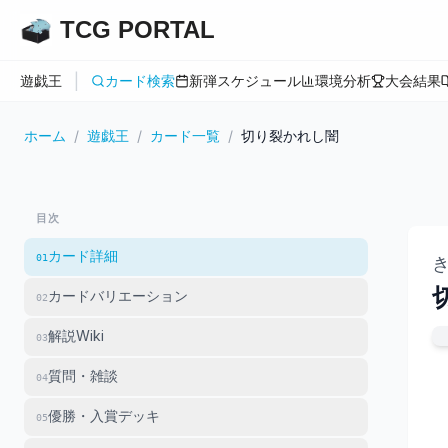
TCG PORTAL
|
遊戯王
カード検索
新弾スケジュール
環境分析
大会結果
ホーム
/
遊戯王
/
カード一覧
/
切り裂かれし闇
目次
カード詳細
01
カードバリエーション
02
解説Wiki
03
質問・雑談
04
優勝・入賞デッキ
05