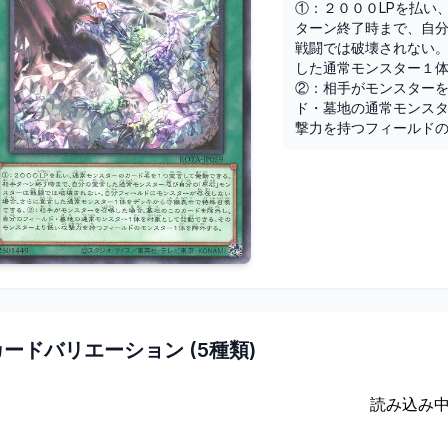
①：２０００LPを払い
ターン終了時まで、自
戦闘では破壊されない
した通常モンスター１体
②：相手がモンスター
ド・墓地の通常モンス
撃力を持つフィールド
カードバリエーション (
5
種類)
読み込み中.