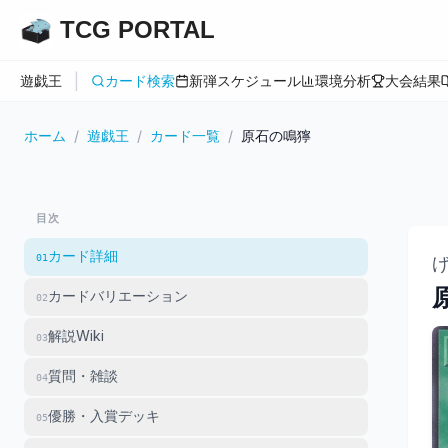
TCG PORTAL
|
遊戯王
カード検索
新弾スケジュール
環境分析
大会結果
ホーム
/
遊戯王
/
カード一覧
/
原石の鳴獰
目次
カード詳細
01
カードバリエーション
02
解説Wiki
03
質問・雑談
04
優勝・入賞デッキ
05