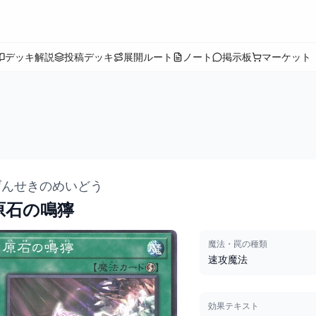
デッキ解説
投稿デッキ
展開ルート
ノート
掲示板
マーケット
げんせきのめいどう
原石の鳴獰
魔法・罠の種類
速攻魔法
効果テキスト