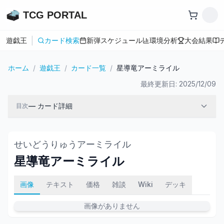
TCG PORTAL
|
遊戯王
カード検索
新弾スケジュール
環境分析
大会結果
ホーム
/
遊戯王
/
カード一覧
/
星導竜アーミライル
最終更新日:
2025/12/09
—
カード詳細
目次
せいどうりゅうアーミライル
星導竜アーミライル
画像
テキスト
価格
雑談
Wiki
デッキ
画像がありません