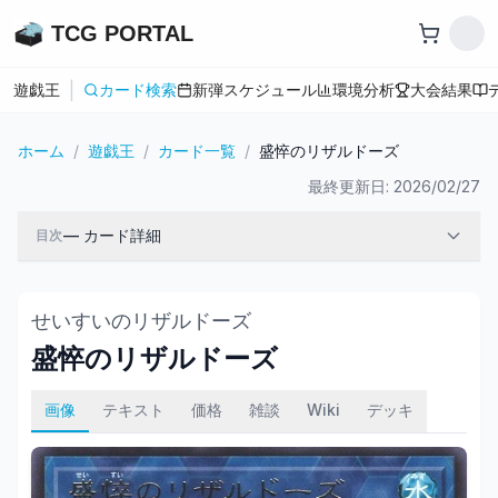
TCG PORTAL
|
遊戯王
カード検索
新弾スケジュール
環境分析
大会結果
ホーム
/
遊戯王
/
カード一覧
/
盛悴のリザルドーズ
最終更新日:
2026/02/27
—
カード詳細
目次
せいすいのリザルドーズ
盛悴のリザルドーズ
画像
テキスト
価格
雑談
Wiki
デッキ