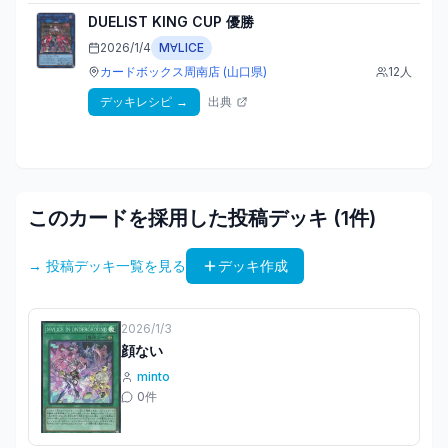
DUELIST KING CUP
優勝
2026/1/4
M∀LICE
カードボックス周南店
(山口県)
12
人
デッキレシピ
→
出典
このカードを採用した投稿デッキ (
1
件)
→ 投稿デッキ一覧を見る
デッキ作成
2026/1/3
顔ない
minto
0
件