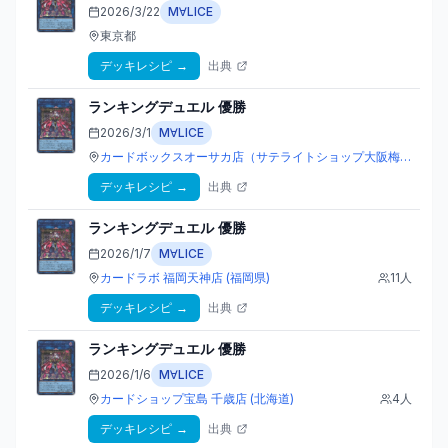
2026/3/22
M∀LICE
東京都
デッキレシピ
→
出典
ランキングデュエル
優勝
2026/3/1
M∀LICE
カードボックスオーサカ店（サテライトショップ大阪梅田）
(大
デッキレシピ
→
出典
ランキングデュエル
優勝
2026/1/7
M∀LICE
カードラボ 福岡天神店
(福岡県)
11
人
デッキレシピ
→
出典
ランキングデュエル
優勝
2026/1/6
M∀LICE
カードショップ宝島 千歳店
(北海道)
4
人
デッキレシピ
→
出典