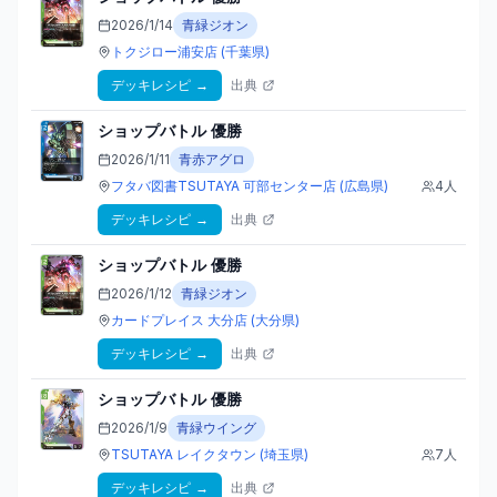
2026/1/14
青緑ジオン
トクジロー浦安店
(千葉県)
デッキレシピ
→
出典
ショップバトル
優勝
2026/1/11
青赤アグロ
フタバ図書TSUTAYA 可部センター店
(広島県)
4
人
デッキレシピ
→
出典
ショップバトル
優勝
2026/1/12
青緑ジオン
カードプレイス 大分店
(大分県)
デッキレシピ
→
出典
ショップバトル
優勝
2026/1/9
青緑ウイング
TSUTAYA レイクタウン
(埼玉県)
7
人
デッキレシピ
→
出典