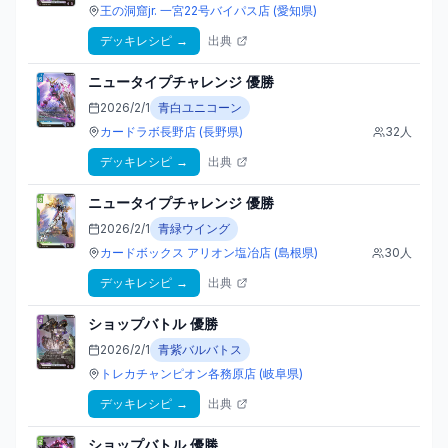
王の洞窟jr. 一宮22号バイパス店
(愛知県)
デッキレシピ
→
出典
ニュータイプチャレンジ
優勝
2026/2/1
青白ユニコーン
カードラボ長野店
(長野県)
32
人
デッキレシピ
→
出典
ニュータイプチャレンジ
優勝
2026/2/1
青緑ウイング
カードボックス アリオン塩冶店
(島根県)
30
人
デッキレシピ
→
出典
ショップバトル
優勝
2026/2/1
青紫バルバトス
トレカチャンピオン各務原店
(岐阜県)
デッキレシピ
→
出典
ショップバトル
優勝