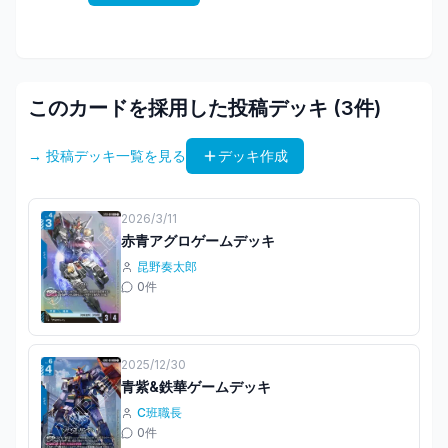
このカードを採用した投稿デッキ (
3
件)
→ 投稿デッキ一覧を見る
デッキ作成
2026/3/11
赤青アグロゲームデッキ
昆野奏太郎
0
件
2025/12/30
青紫&鉄華ゲームデッキ
C班職長
0
件