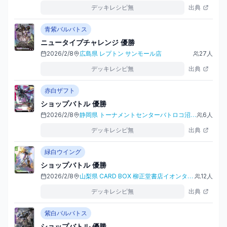
デッキレシピ無
出典
青紫バルバトス
ニュータイプチャレンジ
優勝
2026/2/8
広島県
レプトン サンモール店
27
人
デッキレシピ無
出典
赤白ザフト
ショップバトル
優勝
2026/2/8
静岡県
トーナメントセンターバトロコ沼津駅前
6
人
デッキレシピ無
出典
緑白ウイング
ショップバトル
優勝
2026/2/8
山梨県
CARD BOX 柳正堂書店イオンタウン山梨中央店
12
人
デッキレシピ無
出典
紫白バルバトス
ショップバトル
優勝