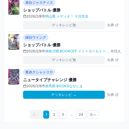
赤白ジャスティス
ショップバトル
優勝
2026/2/8
岡山県
メディオ！ 十日市店
デッキレシピ無
出典
緑白ウイング
ショップバトル
優勝
2026/2/8
神奈川県
BOOKOFF イトーヨーカドー溝ノ口店
12
人
デッキレシピ無
出典
青赤クシャトリヤ
ニュータイプチャレンジ
優勝
2026/2/8
群馬県
BOOKSながしま
デッキレシピ
→
出典
前へ
1
2
3
...
24
次へ