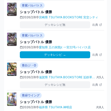
青紫バルバトス
ショップバトル
優勝
2026/2/8
宮崎県
TSUTAYA BOOKSTORE 宮交シティ
デッキレシピ無
出典
青紫バルバトス
ショップバトル
優勝
2026/2/8
愛知県
王の洞窟jr. 一宮22号バイパス店
デッキレシピ
→
出典
青白ジ・O
ショップバトル
優勝
2026/2/8
滋賀県
TSUTAYA BOOKSTORE 近鉄草津店
5
人
デッキレシピ無
出典
青緑ウイング
ショップバトル
優勝
2026/2/8
福井県
TSUTAYA 神明店
8
人