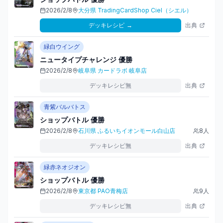
2026/2/8
大分県
TradingCardShop Ciel（シエル）
デッキレシピ
→
出典
緑白ウイング
ニュータイプチャレンジ
優勝
2026/2/8
岐阜県
カードラボ 岐阜店
デッキレシピ無
出典
青紫バルバトス
ショップバトル
優勝
2026/2/8
石川県
ふるいちイオンモール白山店
8
人
デッキレシピ無
出典
緑赤ネオジオン
ショップバトル
優勝
2026/2/8
東京都
PAO青梅店
9
人
デッキレシピ無
出典