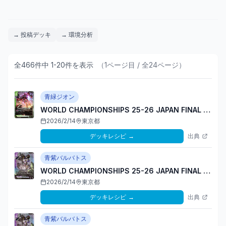
→ 投稿デッキ
→ 環境分析
全
466
件
中
1
-
20
件
を表示
（
1
ページ目 / 全
24
ページ）
青緑ジオン
WORLD CHAMPIONSHIPS 25-26 JAPAN FINAL
3位
2026/2/14
東京都
デッキレシピ
→
出典
青紫バルバトス
WORLD CHAMPIONSHIPS 25-26 JAPAN FINAL
優勝
2026/2/14
東京都
デッキレシピ
→
出典
青紫バルバトス