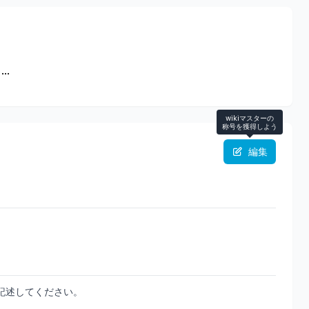
..
wikiマスターの
称号を獲得しよう
編集
記述してください。