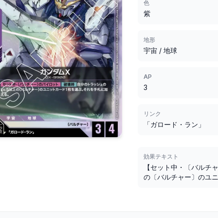
色
紫
地形
宇宙 / 地球
AP
3
リンク
「ガロード・ラン」
効果テキスト
【セット中・〔バルチャ
の〔バルチャー〕のユニ