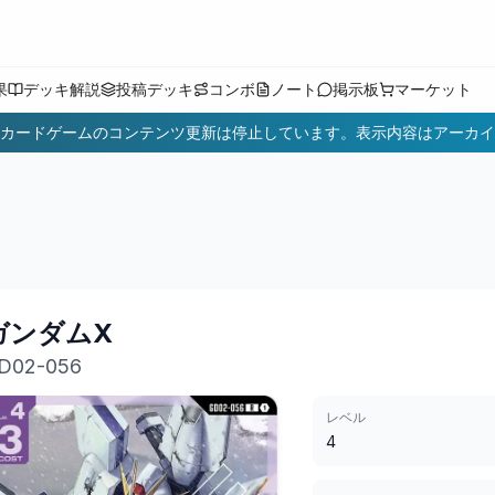
果
デッキ解説
投稿デッキ
コンボ
ノート
掲示板
マーケット
カードゲームのコンテンツ更新は停止しています。表示内容はアーカイ
ガンダムX
D02-056
レベル
4