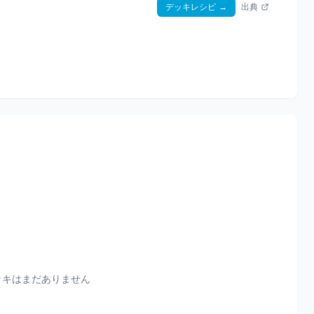
デッキレシピ
→
出典
ッキはまだありません