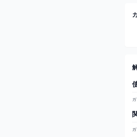
解
ガ
ガ