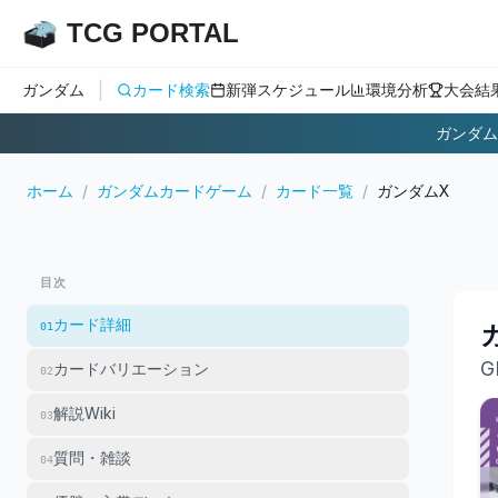
TCG PORTAL
|
ガンダム
カード検索
新弾スケジュール
環境分析
大会結
ガンダム
ホーム
/
ガンダムカードゲーム
/
カード一覧
/
ガンダムX
目次
カード詳細
01
G
カードバリエーション
02
解説Wiki
03
質問・雑談
04