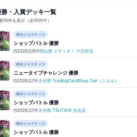
優勝・入賞デッキ一覧
新10件を表示（全
30
件中）
赤白ジャスティス
ショップバトル
優勝
2026/2/8
岡山県
メディオ！ 十日市店
赤白ジャスティス
ニュータイプチャレンジ
優勝
2026/2/1
大分県
TradingCardShop Ciel（シエル）
赤白ジャスティス
ショップバトル
優勝
2026/2/1
大分県
TSUTAYA 光吉店
赤白ジャスティス
ショップバトル
優勝