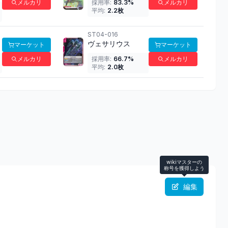
メルカリ
採用率:
83.3
%
メルカリ
平均:
2.2
枚
ST04-016
ヴェサリウス
マーケット
マーケット
メルカリ
採用率:
66.7
%
メルカリ
平均:
2.0
枚
wikiマスターの
称号を獲得しよう
編集