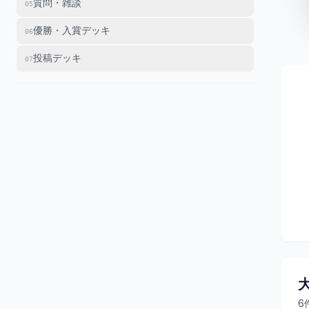
質問・雑談
05
優勝・入賞デッキ
06
投稿デッキ
07
6