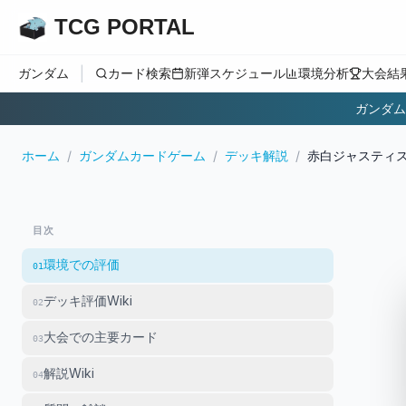
TCG PORTAL
|
ガンダム
カード検索
新弾スケジュール
環境分析
大会結
ガンダム
ホーム
/
ガンダムカードゲーム
/
デッキ解説
/
赤白ジャスティ
目次
環境での評価
01
デッキ評価Wiki
02
大会での主要カード
03
解説Wiki
04