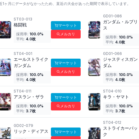
近1ヶ月にデータがなかったため、直近の大会があった期間で表示しています。
GD01-086
ST03-013
ガンダム・ルブリ
格闘戦
マーケット
ス
採用率:
100.0
%
メルカリ
採用率:
100.0
%
平均:
4.0
枚
平均:
4.0
枚
ST04-001
GD01-066
エールストライク
ジャスティスガン
マーケット
ガンダム
ダム
メルカリ
採用率:
100.0
%
採用率:
100.0
%
平均:
4.0
枚
平均:
4.0
枚
ST04-011
ST04-010
アスラン・ザラ
キラ・ヤマト
マーケット
採用率:
100.0
%
メルカリ
採用率:
100.0
%
平均:
3.7
枚
平均:
3.7
枚
ST04-012
GD02-079
ストライカーパッ
リック・ディアス
マーケット
ク