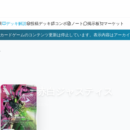
果
デッキ解説
投稿デッキ
コンボ
ノート
掲示板
マーケット
カードゲームのコンテンツ更新は停止しています。表示内容はアーカイ
ス
赤白ジャスティス
直近1ヶ月
Tier
-