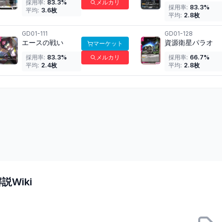
採用率:
83.3
%
メルカリ
採用率:
83.3
%
平均:
3.6
枚
平均:
2.8
枚
GD01-111
GD01-128
エースの戦い
資源衛星パラオ
マーケット
採用率:
83.3
%
メルカリ
採用率:
66.7
%
平均:
2.4
枚
平均:
2.8
枚
説Wiki