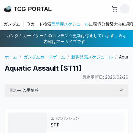
TCG PORTAL
|
ガンダム
カード検索
新弾スケジュール
環境分析
大会結果
ガンダムカードゲームのコンテンツ更新は停止しています。表示
内容はアーカイブです。
ホーム
/
ガンダムカードゲーム
/
新弾発売スケジュール
/
Aquatic
Aquatic Assault [ST11]
最終更新日:
2026/02/26
—
入手情報
目次
エキスパンション
ST11