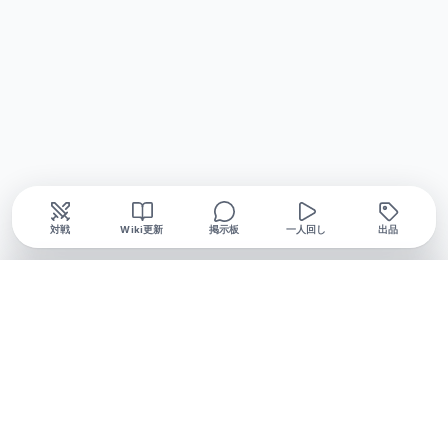
対戦
Wiki更新
掲示板
一人回し
出品