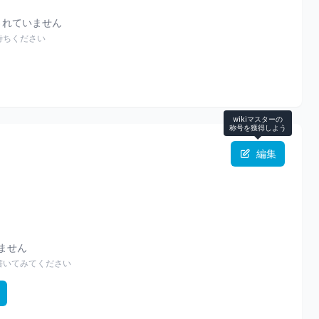
されていません
待ちください
wikiマスターの
称号を獲得しよう
編集
りません
書いてみてください