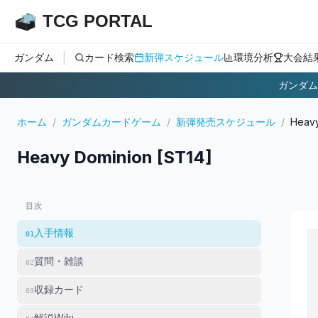
TCG PORTAL
|
ガンダム
カード検索
新弾スケジュール
環境分析
大会結
ガンダム
ホーム
/
ガンダムカードゲーム
/
新弾発売スケジュール
/
Heavy
Heavy Dominion [ST14]
目次
入手情報
01
質問・雑談
02
収録カード
03
解説Wiki