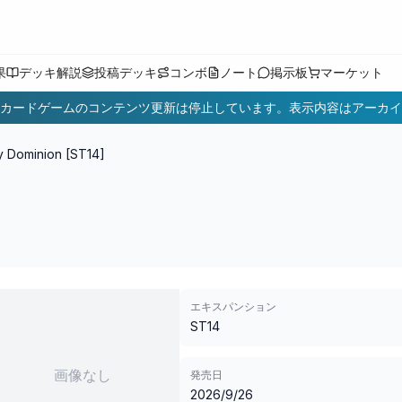
果
デッキ解説
投稿デッキ
コンボ
ノート
掲示板
マーケット
カードゲームのコンテンツ更新は停止しています。表示内容はアーカイ
 Dominion [ST14]
エキスパンション
ST14
画像なし
発売日
2026/9/26