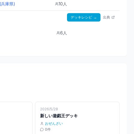
(兵庫県)
10
人
デッキレシピ
→
出典
6
人
2026/5/28
新しい遊戯王デッキ
おぜんざい
0
件