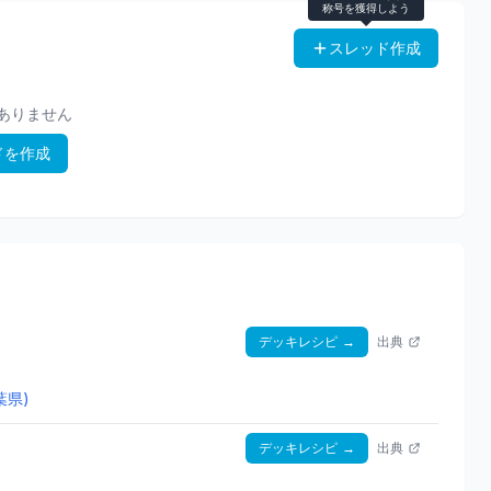
称号を獲得しよう
スレッド作成
ありません
ドを作成
デッキレシピ
→
出典
葉県)
デッキレシピ
→
出典