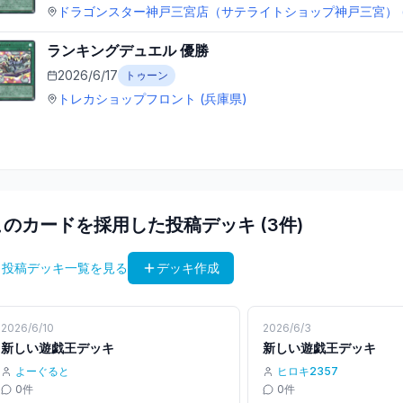
ドラゴンスター神戸三宮店（サテライトショップ神戸三宮）
ランキングデュエル
優勝
2026/6/17
トゥーン
トレカショップフロント
(兵庫県)
このカードを採用した投稿デッキ (
3
件)
 投稿デッキ一覧を見る
デッキ作成
2026/6/10
2026/6/3
新しい遊戯王デッキ
新しい遊戯王デッキ
よーぐると
ヒロキ2357
0
件
0
件