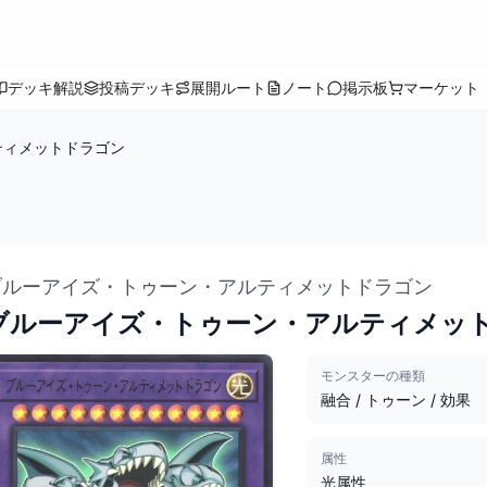
デッキ解説
投稿デッキ
展開ルート
ノート
掲示板
マーケット
ティメットドラゴン
ブルーアイズ・トゥーン・アルティメットドラゴン
ブルーアイズ・トゥーン・アルティメッ
モンスターの種類
融合 / トゥーン / 効果
属性
光属性