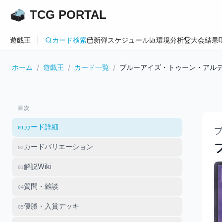
TCG PORTAL
|
遊戯王
カード検索
新弾スケジュール
環境分析
大会結果
ホーム
/
遊戯王
/
カード一覧
/
ブルーアイズ・トゥーン・アル
目次
カード詳細
01
カードバリエーション
02
解説Wiki
03
質問・雑談
04
優勝・入賞デッキ
05