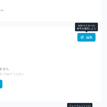
..
wikiマスターの
称号を獲得しよう
編集
りません
書いてみてください
フォーラムメイトの