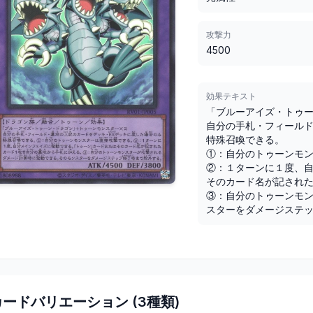
攻撃力
4500
効果テキスト
「ブルーアイズ・トゥー
自分の手札・フィールド
特殊召喚できる。

①：自分のトゥーンモン
②：１ターンに１度、
そのカード名が記された
③：自分のトゥーンモ
スターをダメージステ
カードバリエーション (
3
種類)