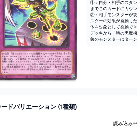
①：自分・相手のスタ
までこのカードにカウン
②：相手モンスターが
スターの効果が発動し
体を対象として発動で
デッキから「時の黒魔
象のモンスターはター
カードバリエーション (
1
種類)
読み込み中.