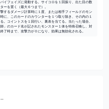
ンバイフェイズに発動する。サイコロを１回振り、出た目の数
ターを置く（最大６つまで）。

攻撃するダメージ計算時に１度、または相手フィールドのモン
た時に、このカードのカウンターを１つ取り除き、その内の１
きる。コイントスを１回行い、裏表を当てる。当たった場合、
術師」のカード名が記されたモンスター１体を特殊召喚し、対
ン終了時まで、攻撃力が０になり、効果は無効化される。
..