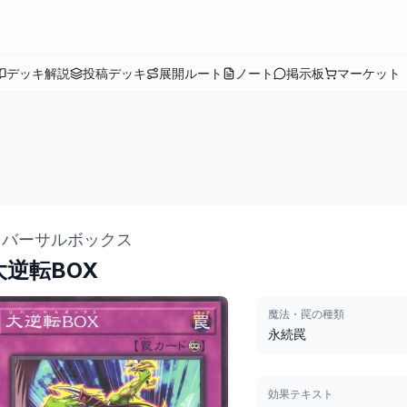
デッキ解説
投稿デッキ
展開ルート
ノート
掲示板
マーケット
リバーサルボックス
大逆転BOX
魔法・罠の種類
永続罠
効果テキスト