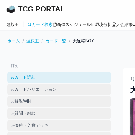
TCG PORTAL
|
遊戯王
カード検索
新弾スケジュール
環境分析
大会結果
ホーム
/
遊戯王
/
カード一覧
/
大逆転BOX
目次
カード詳細
01
カードバリエーション
02
解説Wiki
03
質問・雑談
04
優勝・入賞デッキ
05