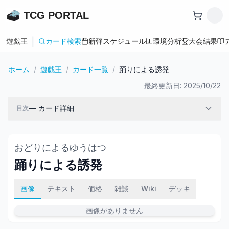
TCG PORTAL
|
遊戯王
カード検索
新弾スケジュール
環境分析
大会結果
ホーム
/
遊戯王
/
カード一覧
/
踊りによる誘発
最終更新日:
2025/10/22
—
カード詳細
目次
おどりによるゆうはつ
踊りによる誘発
画像
テキスト
価格
雑談
Wiki
デッキ
画像がありません