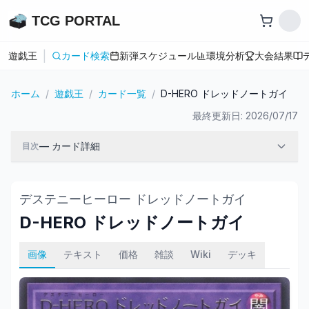
TCG PORTAL
|
遊戯王
カード検索
新弾スケジュール
環境分析
大会結果
ホーム
/
遊戯王
/
カード一覧
/
D-HERO ドレッドノートガイ
最終更新日:
2026/07/17
—
カード詳細
目次
デステニーヒーロー ドレッドノートガイ
D-HERO ドレッドノートガイ
画像
テキスト
価格
雑談
Wiki
デッキ