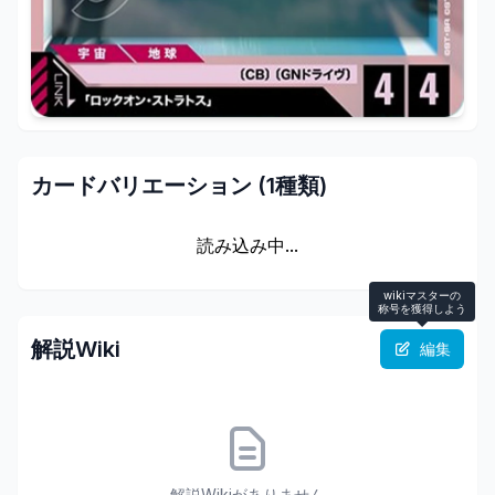
カードバリエーション (
1
種類)
読み込み中...
wikiマスターの
称号を獲得しよう
解説Wiki
編集
解説Wikiがありません