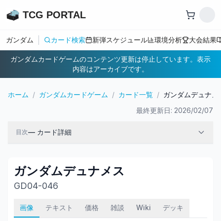
TCG PORTAL
|
ガンダム
カード検索
新弾スケジュール
環境分析
大会結果
ガンダムカードゲームのコンテンツ更新は停止しています。表示
内容はアーカイブです。
ホーム
/
ガンダムカードゲーム
/
カード一覧
/
ガンダムデュナメ
最終更新日:
2026/02/07
—
カード詳細
目次
ガンダムデュナメス
GD04-046
画像
テキスト
価格
雑談
Wiki
デッキ