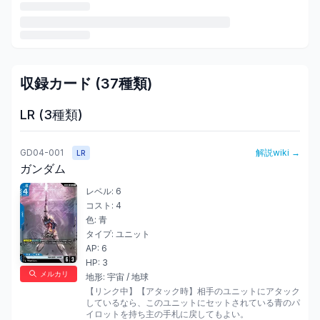
収録カード (
37
種類)
LR
(
3
種類)
GD04-001
解説wiki →
LR
ガンダム
レベル:
6
コスト:
4
色:
青
タイプ:
ユニット
AP:
6
HP:
3
メルカリ
地形:
宇宙 / 地球
【リンク中】【アタック時】相手のユニットにアタック
しているなら、このユニットにセットされている青のパ
イロットを持ち主の手札に戻してもよい。