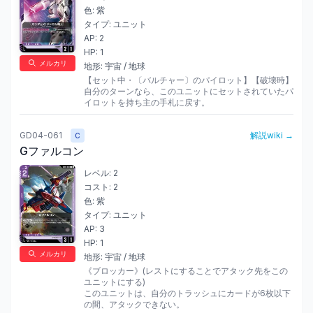
色:
紫
タイプ:
ユニット
AP:
2
HP:
1
メルカリ
地形:
宇宙 / 地球
【セット中・〔バルチャー〕のパイロット】【破壊時】
自分のターンなら、このユニットにセットされていたパ
イロットを持ち主の手札に戻す。
GD04-061
解説wiki →
C
Gファルコン
レベル:
2
コスト:
2
色:
紫
タイプ:
ユニット
AP:
3
HP:
1
メルカリ
地形:
宇宙 / 地球
《ブロッカー》(レストにすることでアタック先をこの
ユニットにする)

このユニットは、自分のトラッシュにカードが6枚以下
の間、アタックできない。