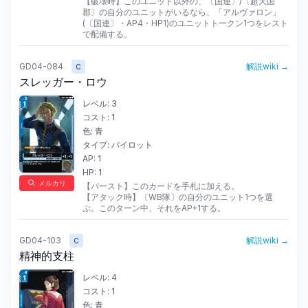
【破壊時】このユニット以外の、〔国連〕/〔超大国
郡〕の自分のユニットがいるなら、「アルヴァロン」
(〔国連〕・AP4・HP1)のユニットトークン1つをレスト
で配備する。
GD04-084
解説wiki →
C
スレッガー・ロウ
レベル:
3
コスト:
1
色:
青
タイプ:
パイロット
AP:
1
HP:
1
メルカリ
【バースト】このカードを手札に加える。

【アタック時】〔WB隊〕の自分のユニット1つを選
ぶ。このターン中、それをAP+1する。
GD04-103
解説wiki →
C
精神的支柱
レベル:
4
コスト:
1
色:
青