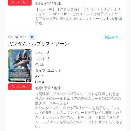
メルカリ
地形:
宇宙 / 地球
【セット中】【アタック時】「パーツ」(〔リガ・ミリ
ティア〕・AP1・HP1・このユニットは相手プレイヤー
をアタック先に選べない)のユニットトークン1つを配備
する。
GD04-021
解説wiki →
R
ガンダム・ルブリス・ソーン
レベル:
5
コスト:
3
色:
緑
タイプ:
ユニット
AP:
4
HP:
4
メルカリ
地形:
宇宙 / 地球
《突破3》(アタックで相手のユニットを破壊したとき、
その相手のシールドエリアの先頭のカード1枚に指定の
数ダメージを与える)

自分のターン中、自分がEXリソースを使用して〔フォ
ルドの夜明け〕のコマンドカードをプレイし発動したと
き、トラッシュのそのカードを、カード名に「ガンダ
ム・ルブリス」を含む自分のユニットにセットしてもよ
い。