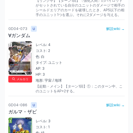
【リンク中】【ターン1回】〔強化人間〕のパイロット
がセットされている自分のユニットのダメージで相手の
シールドエリアのカードを破壊したとき、AP5以下の相
手のユニット1つを選ぶ。それに2ダメージを与える。
GD04-073
解説wiki →
U
∀ガンダム
レベル:
4
コスト:
2
色:
白
タイプ:
ユニット
AP:
3
HP:
3
メルカリ
地形:
宇宙 / 地球
【起動・メイン】【ターン1回】①：このターン中、こ
のユニットをAP+2する。
GD04-086
解説wiki →
U
ガルマ・ザビ
レベル:
3
コスト:
1
色:
緑