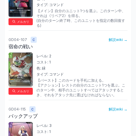
タイプ:
コマンド
【メイン】自分のユニット1つを選ぶ。このターン中、
それは《リペア2》を得る。

(自分のターン終了時、このユニットを指定の数回復す
メルカリ
る)
GD04-107
解説wiki →
C
宿命の戦い
レベル:
2
コスト:
1
色:
緑
タイプ:
コマンド
【バースト】このカードを手札に加える。

【アクション】レストの自分のユニット1つを選ぶ。こ
のターン中、相手のユニットすべてはアタックすると
メルカリ
き、それをアタック先に選ばなければならない。
GD04-115
解説wiki →
C
バックアップ
レベル:
3
コスト:
1