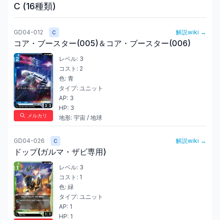
C
(
16
種類)
GD04-012
解説wiki →
C
コア・ブースター(005)＆コア・ブースター(006)
レベル:
3
コスト:
2
色:
青
タイプ:
ユニット
AP:
3
HP:
3
メルカリ
地形:
宇宙 / 地球
GD04-026
解説wiki →
C
ドップ(ガルマ・ザビ専用)
レベル:
3
コスト:
1
色:
緑
タイプ:
ユニット
AP:
1
HP:
1