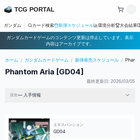
TCG PORTAL
|
ガンダム
カード検索
新弾スケジュール
環境分析
大会結果
ガンダムカードゲームのコンテンツ更新は停止しています。表示
内容はアーカイブです。
ホーム
/
ガンダムカードゲーム
/
新弾発売スケジュール
/
Phanto
Phantom Aria [GD04]
最終更新日:
2026/03/05
—
入手情報
目次
エキスパンション
GD04