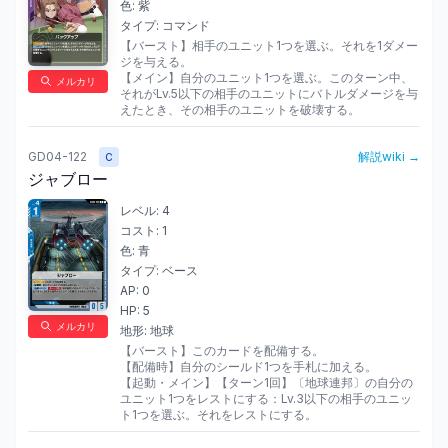
色:
紫
タイプ:
コマンド
【バースト】相手のユニット1つを選ぶ。それを1ダメー
ジを与える。

【メイン】自分のユニット1つを選ぶ。このターン中、
メルカリ
それがLv.5以下の相手のユニットにバトルダメージを与
えたとき、その相手のユニットを破壊する。
GD04-122
解説wiki →
C
ジャブロー
レベル:
4
コスト:
1
色:
青
タイプ:
ベース
AP:
0
HP:
5
メルカリ
地形:
地球
【バースト】このカードを配備する。

【配備時】自分のシールド1つを手札に加える。

【起動・メイン】【ターン1回】〔地球連邦〕の自分の
ユニット1つをレストにする：Lv.3以下の相手のユニッ
ト1つを選ぶ。それをレストにする。