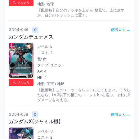
メルカリ
地形:
地球
【配備時】自分のデッキを上から1枚見て、上に戻す
か、自分のトラッシュに置く。
GD04-046
解説wiki →
C
ガンダムデュナメス
レベル:
5
コスト:
4
色:
赤
タイプ:
ユニット
AP:
4
HP:
4
メルカリ
地形:
宇宙 / 地球
【配備時】このユニットをレストにしてもよい。そうし
たなら、Lv.3以下の相手のユニット1つを選ぶ。それに2
ダメージを与える。
GD04-058
解説wiki →
C
ガンダムX(ジャミル機)
レベル:
3
コスト:
2