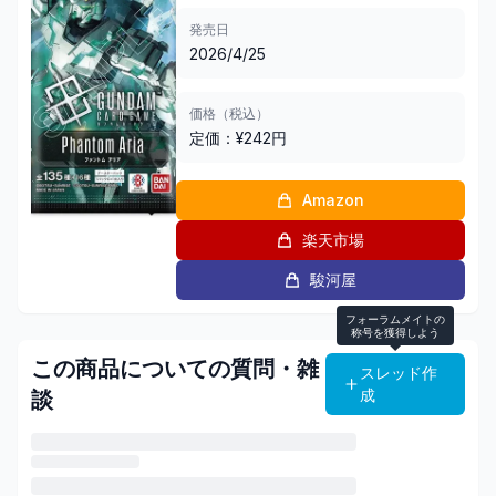
発売日
2026/4/25
価格（税込）
定価：¥
242
円
Amazon
楽天市場
駿河屋
フォーラムメイトの
称号を獲得しよう
この商品についての質問・雑
スレッド作
成
談