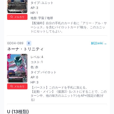
タイプ:
ユニット
AP:
3
HP:
1
メルカリ
地形:
宇宙 / 地球
【配備時】自分の手札のカード名に「アリー・アル・サ
ーシェス」を含むパイロットカード1枚を、このユニッ
トにセットしてもよい。
GD04-089
解説wiki →
R
ネーナ・トリニティ
レベル:
4
コスト:
1
色:
赤
タイプ:
パイロット
AP:
0
HP:
3
メルカリ
【バースト】このカードを手札に加える。

【起動・メイン】《援護2》(レストにすることで、この
ターン中、他の味方のユニット1つをAP+(指定の数)す
る)
U
(
13
種類)