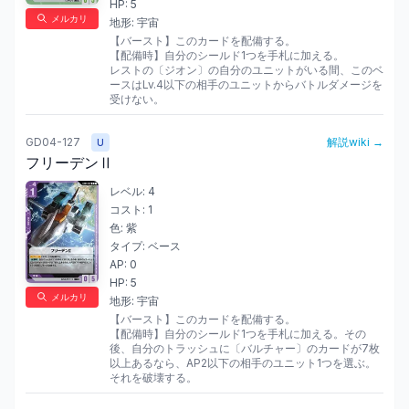
HP:
5
メルカリ
地形:
宇宙
【バースト】このカードを配備する。

【配備時】自分のシールド1つを手札に加える。

レストの〔ジオン〕の自分のユニットがいる間、このベ
ースはLv.4以下の相手のユニットからバトルダメージを
受けない。
GD04-127
解説wiki →
U
フリーデンⅡ
レベル:
4
コスト:
1
色:
紫
タイプ:
ベース
AP:
0
HP:
5
メルカリ
地形:
宇宙
【バースト】このカードを配備する。

【配備時】自分のシールド1つを手札に加える。その
後、自分のトラッシュに〔バルチャー〕のカードが7枚
以上あるなら、AP2以下の相手のユニット1つを選ぶ。
それを破壊する。