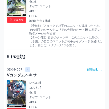
色:
緑
タイプ:
ユニット
AP:
6
HP:
4
メルカリ
地形:
宇宙 / 地球
《突破5》(アタックで相手のユニットを破壊したとき、
その相手のシールドエリアの先頭のカード1枚に指定の
数ダメージを与える)

【ターン1回】自分のターン中、このユニット以外の、
〔学園〕の自分のユニットが相手からダメージを受けた
とき、自分はEXリソース1つを置く。
R
(
5
種類)
GD04-007
解説wiki →
R
Vガンダムヘキサ
レベル:
5
コスト:
4
色:
青
タイプ:
ユニット
AP:
4
HP:
4