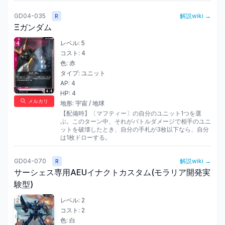
GD04-035
解説wiki →
R
Ξガンダム
レベル:
5
コスト:
4
色:
赤
タイプ:
ユニット
AP:
4
HP:
4
メルカリ
地形:
宇宙 / 地球
【配備時】〔マフティー〕の自分のユニット1つを選
ぶ。このターン中、それがバトルダメージで相手のユニ
ットを破壊したとき、自分の手札が3枚以下なら、自分
は1枚ドローする。
GD04-070
解説wiki →
R
サーシェス専用AEUイナクトカスタム(モラリア開発実
験型)
レベル:
2
コスト:
2
色:
白