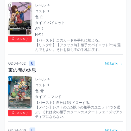
レベル:
4
コスト:
1
色:
白
タイプ:
パイロット
AP:
2
HP:
1
メルカリ
【バースト】このカードを手札に加える。

【リンク中】【アタック時】相手のパイロット1つを選
んでもよい。それを持ち主の手札に戻す。
GD04-102
解説wiki →
U
束の間の休息
レベル:
4
コスト:
1
色:
青
タイプ:
コマンド
【バースト】自分は1枚ドローする。

【メイン】レストのLv.5以下の相手のユニット1つを選
ぶ。それは次の相手のターンのスタートフェイズでアク
メルカリ
ティブにならない。
GD04-106
解説wiki →
U