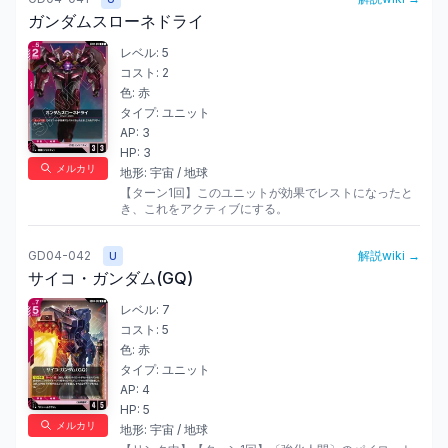
ガンダムスローネドライ
レベル:
5
コスト:
2
色:
赤
タイプ:
ユニット
AP:
3
HP:
3
メルカリ
地形:
宇宙 / 地球
【ターン1回】このユニットが効果でレストになったと
き、これをアクティブにする。
GD04-042
解説wiki →
U
サイコ・ガンダム(GQ)
レベル:
7
コスト:
5
色:
赤
タイプ:
ユニット
AP:
4
HP:
5
メルカリ
地形:
宇宙 / 地球