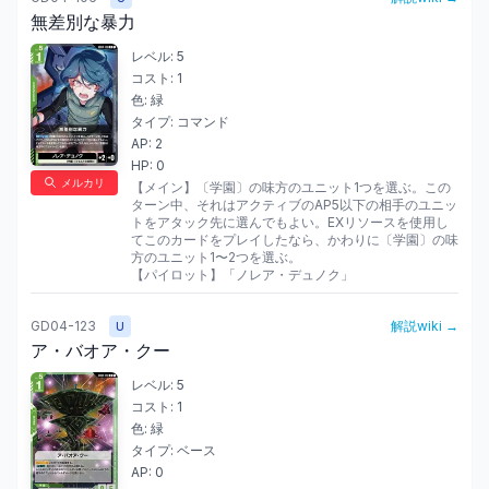
無差別な暴力
レベル:
5
コスト:
1
色:
緑
タイプ:
コマンド
AP:
2
HP:
0
メルカリ
【メイン】〔学園〕の味方のユニット1つを選ぶ。この
ターン中、それはアクティブのAP5以下の相手のユニッ
トをアタック先に選んでもよい。EXリソースを使用し
てこのカードをプレイしたなら、かわりに〔学園〕の味
方のユニット1〜2つを選ぶ。

【パイロット】「ノレア・デュノク」
GD04-123
解説wiki →
U
ア・バオア・クー
レベル:
5
コスト:
1
色:
緑
タイプ:
ベース
AP:
0