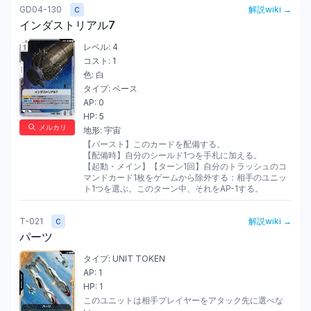
GD04-130
解説wiki →
C
インダストリアル7
レベル:
4
コスト:
1
色:
白
タイプ:
ベース
AP:
0
HP:
5
メルカリ
地形:
宇宙
【バースト】このカードを配備する。

【配備時】自分のシールド1つを手札に加える。

【起動・メイン】【ターン1回】自分のトラッシュのコ
マンドカード1枚をゲームから除外する：相手のユニッ
ト1つを選ぶ。このターン中、それをAP-1する。
T-021
解説wiki →
C
パーツ
タイプ:
UNIT TOKEN
AP:
1
HP:
1
このユニットは相手プレイヤーをアタック先に選べな