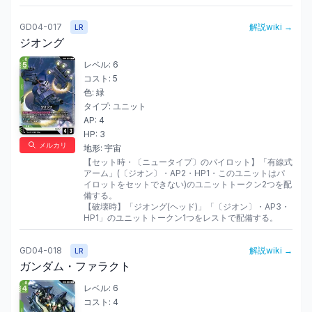
GD04-017
解説wiki →
LR
ジオング
レベル:
6
コスト:
5
色:
緑
タイプ:
ユニット
AP:
4
HP:
3
メルカリ
地形:
宇宙
【セット時・〔ニュータイプ〕のパイロット】「有線式
アーム」(〔ジオン〕・AP2・HP1・このユニットはパ
イロットをセットできない)のユニットトークン2つを配
備する。

【破壊時】「ジオング(ヘッド)」「〔ジオン〕・AP3・
HP1」のユニットトークン1つをレストで配備する。
GD04-018
解説wiki →
LR
ガンダム・ファラクト
レベル:
6
コスト:
4