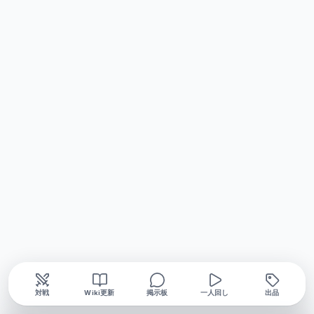
対戦
Wiki更新
掲示板
一人回し
出品