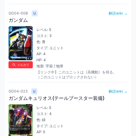
GD04-008
解説wiki →
U
ガンダム
レベル:
5
コスト:
3
色:
青
タイプ:
ユニット
AP:
4
HP:
4
メルカリ
地形:
宇宙 / 地球
【リンク中】このユニットは《高機動》を得る。

（このユニットはブロックされない）
GD04-023
解説wiki →
U
ガンダムキュリオス(テールブースター装備)
レベル:
5
コスト:
4
色:
緑
タイプ:
ユニット
AP:
5