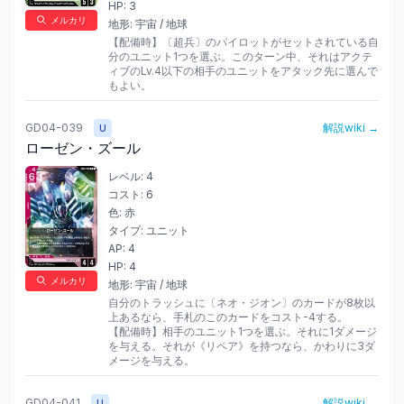
HP:
3
メルカリ
地形:
宇宙 / 地球
【配備時】〔超兵〕のパイロットがセットされている自
分のユニット1つを選ぶ。このターン中、それはアクテ
ィブのLv.4以下の相手のユニットをアタック先に選んで
もよい。
GD04-039
解説wiki →
U
ローゼン・ズール
レベル:
4
コスト:
6
色:
赤
タイプ:
ユニット
AP:
4
HP:
4
メルカリ
地形:
宇宙 / 地球
自分のトラッシュに〔ネオ・ジオン〕のカードが8枚以
上あるなら、手札のこのカードをコスト-4する。

【配備時】相手のユニット1つを選ぶ。それに1ダメージ
を与える。それが《リペア》を持つなら、かわりに3ダ
メージを与える。
GD04-041
解説wiki →
U