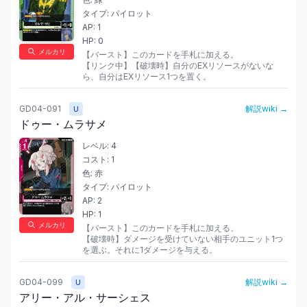
タイプ:
パイロット
AP:
1
HP:
0
メルカリ
【バースト】このカードを手札に加える。

【リンク中】【破壊時】自分のEXリソースがないな
ら、自分はEXリソース1つを置く。
GD04-091
解説wiki →
U
ドゥー・ムラサメ
レベル:
4
コスト:
1
色:
赤
タイプ:
パイロット
AP:
2
HP:
1
メルカリ
【バースト】このカードを手札に加える。

【破壊時】ダメージを受けていない相手のユニット1つ
を選ぶ。それに1ダメージを与える。
GD04-099
解説wiki →
U
アリー・アル・サーシェス