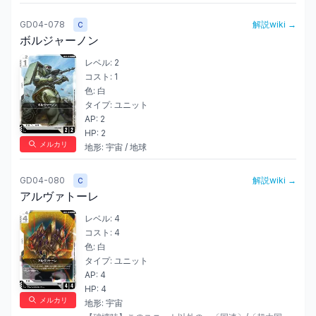
GD04-078
解説wiki →
C
ボルジャーノン
レベル:
2
コスト:
1
色:
白
タイプ:
ユニット
AP:
2
HP:
2
メルカリ
地形:
宇宙 / 地球
GD04-080
解説wiki →
C
アルヴァトーレ
レベル:
4
コスト:
4
色:
白
タイプ:
ユニット
AP:
4
HP:
4
メルカリ
地形:
宇宙