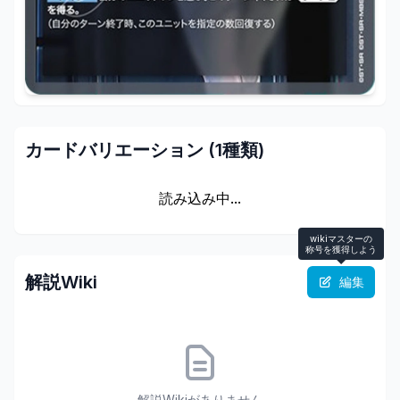
カードバリエーション (
1
種類)
読み込み中...
wikiマスターの
称号を獲得しよう
解説Wiki
編集
解説Wikiがありません