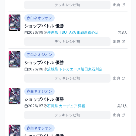
デッキレシピ無
出典
赤白ネオジオン
ショップバトル
優勝
2026/1/9
沖縄県
TSUTAYA 那覇新都心店
8
人
デッキレシピ無
出典
赤白ネオジオン
ショップバトル
優勝
2026/1/8
茨城県
トレカエース勝田東石川店
デッキレシピ無
出典
赤白ネオジオン
ショップバトル
優勝
2026/1/7
石川県
カーデュア 津幡
11
人
デッキレシピ無
出典
赤白ネオジオン
ショップバトル
優勝