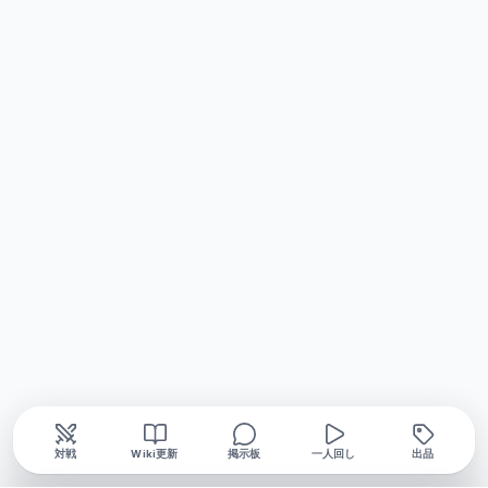
対戦
Wiki更新
掲示板
一人回し
出品