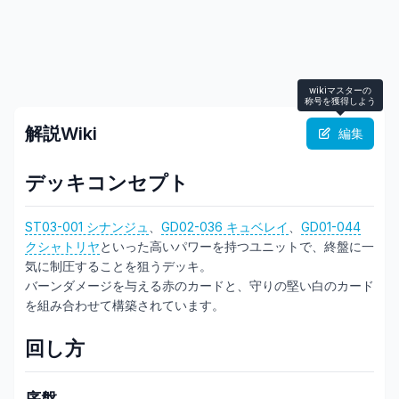
wikiマスターの
称号を獲得しよう
解説Wiki
編集
デッキコンセプト
ST03-001 シナンジュ
、
GD02-036 キュベレイ
、
GD01-044
クシャトリヤ
といった高いパワーを持つユニットで、終盤に一
気に制圧することを狙うデッキ。
バーンダメージを与える赤のカードと、守りの堅い白のカード
を組み合わせて構築されています。
回し方
序盤