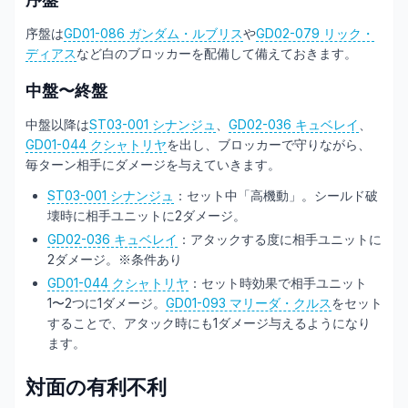
序盤は
GD01-086 ガンダム・ルブリス
や
GD02-079 リック・
ディアス
など白のブロッカーを配備して備えておきます。
中盤〜終盤
中盤以降は
ST03-001 シナンジュ
、
GD02-036 キュベレイ
、
GD01-044 クシャトリヤ
を出し、ブロッカーで守りながら、
毎ターン相手にダメージを与えていきます。
ST03-001 シナンジュ
：セット中「高機動」。シールド破
壊時に相手ユニットに2ダメージ。
GD02-036 キュベレイ
：アタックする度に相手ユニットに
2ダメージ。※条件あり
GD01-044 クシャトリヤ
：セット時効果で相手ユニット
1〜2つに1ダメージ。
GD01-093 マリーダ・クルス
をセット
することで、アタック時にも1ダメージ与えるようになり
ます。
対面の有利不利