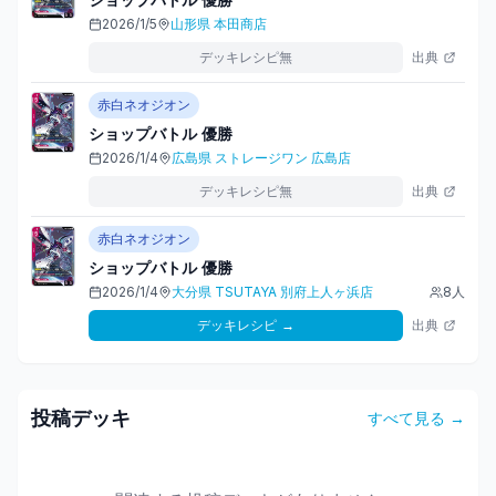
2026/1/5
山形県
本田商店
デッキレシピ無
出典
赤白ネオジオン
ショップバトル
優勝
2026/1/4
広島県
ストレージワン 広島店
デッキレシピ無
出典
赤白ネオジオン
ショップバトル
優勝
2026/1/4
大分県
TSUTAYA 別府上人ヶ浜店
8
人
デッキレシピ
→
出典
投稿デッキ
すべて見る →