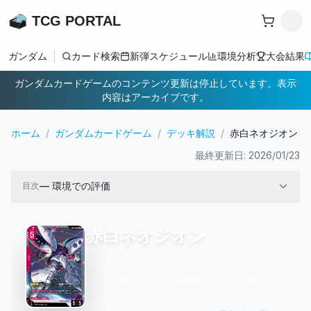
TCG PORTAL
|
ガンダム
カード検索
新弾スケジュール
環境分析
大会結果
ガンダムカードゲームのコンテンツ更新は停止しています。表示
内容はアーカイブです。
ホーム
/
ガンダムカードゲーム
/
デッキ解説
/
赤白ネオジオン
最終更新日:
2026/01/23
—
環境での評価
目次
赤白ネオジオン
直近1ヶ月
Tier
使用率
順位
-
-
-