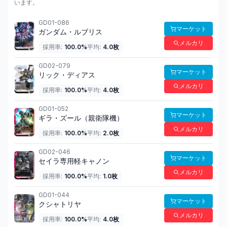
います。
GD01-086
マーケット
ガンダム・ルブリス
メルカリ
採用率:
100.0
%
平均:
4.0
枚
GD02-079
マーケット
リック・ディアス
メルカリ
採用率:
100.0
%
平均:
4.0
枚
GD01-052
マーケット
ギラ・ズール（親衛隊機）
メルカリ
採用率:
100.0
%
平均:
2.0
枚
GD02-046
マーケット
セイラ専用軽キャノン
メルカリ
採用率:
100.0
%
平均:
1.0
枚
GD01-044
マーケット
クシャトリヤ
メルカリ
採用率:
100.0
%
平均:
4.0
枚