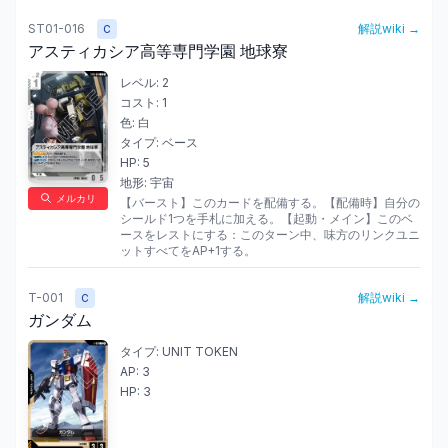
ST01-016
解説wiki →
C
アスティカシア高等専門学園 地球寮
レベル:
2
コスト:
1
色:
白
タイプ:
ベース
HP:
5
地形:
宇宙
メルカリ
【バースト】このカードを配備する。【配備時】自分の
シールド1つを手札に加える。【起動・メイン】このベ
ースをレストにする：このターン中、味方のリンクユニ
ットすべてをAP+1する。
T-001
解説wiki →
C
ガンダム
タイプ:
UNIT TOKEN
AP:
3
HP:
3