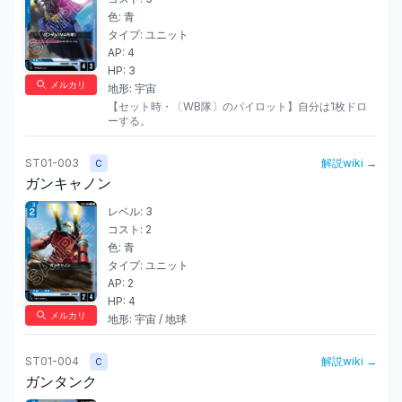
色:
青
タイプ:
ユニット
AP:
4
HP:
3
メルカリ
地形:
宇宙
【セット時・〔WB隊〕のパイロット】自分は1枚ドロ
ーする。
ST01-003
解説wiki →
C
ガンキャノン
レベル:
3
コスト:
2
色:
青
タイプ:
ユニット
AP:
2
HP:
4
メルカリ
地形:
宇宙 / 地球
ST01-004
解説wiki →
C
ガンタンク