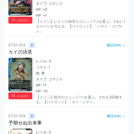
タイプ:
コマンド
AP:
+0
HP:
+1
メルカリ
【メイン】レストの相手のユニット1つを選ぶ。それに1
ダメージを与える。【パイロット】「ハヤト・コバヤ
シ」
ST01-013
解説wiki →
C
カイの決意
レベル:
3
コスト:
1
色:
青
タイプ:
コマンド
AP:
+1
HP:
+0
メルカリ
【メイン】味方のユニット1つを選ぶ。それを3回復す
る。【パイロット】「カイ・シデン」
ST01-014
解説wiki →
C
予期せぬ出来事
レベル:
3