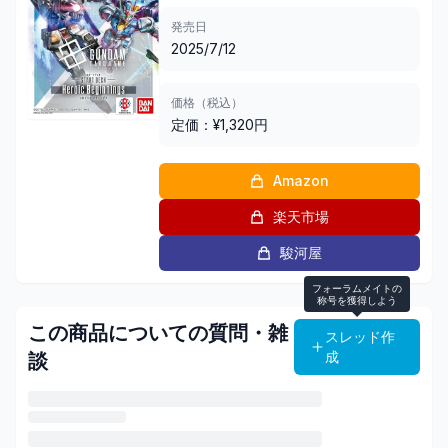
発売日
2025/7/12
価格（税込）
定価：¥
1,320
円
Amazon
楽天市場
駿河屋
フォーラムメイトの
称号を獲得しよう
この商品についての質問・雑
スレッド作
成
談