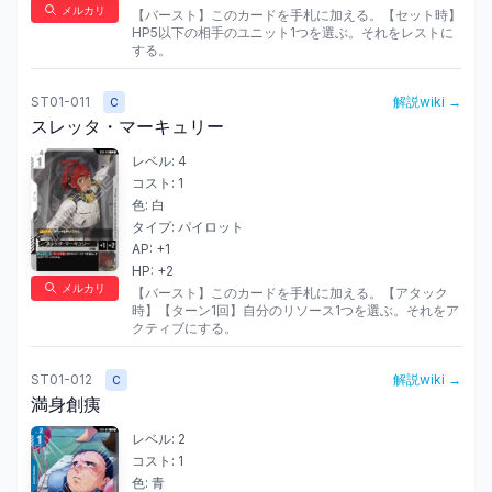
メルカリ
【バースト】このカードを手札に加える。【セット時】
HP5以下の相手のユニット1つを選ぶ。それをレストに
する。
ST01-011
解説wiki →
C
スレッタ・マーキュリー
レベル:
4
コスト:
1
色:
白
タイプ:
パイロット
AP:
+1
HP:
+2
メルカリ
【バースト】このカードを手札に加える。【アタック
時】【ターン1回】自分のリソース1つを選ぶ。それをア
クティブにする。
ST01-012
解説wiki →
C
満身創痍
レベル:
2
コスト:
1
色:
青