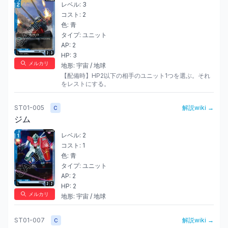
レベル:
3
コスト:
2
色:
青
タイプ:
ユニット
AP:
2
HP:
3
メルカリ
地形:
宇宙 / 地球
【配備時】HP2以下の相手のユニット1つを選ぶ。それ
をレストにする。
ST01-005
解説wiki →
C
ジム
レベル:
2
コスト:
1
色:
青
タイプ:
ユニット
AP:
2
HP:
2
メルカリ
地形:
宇宙 / 地球
ST01-007
解説wiki →
C