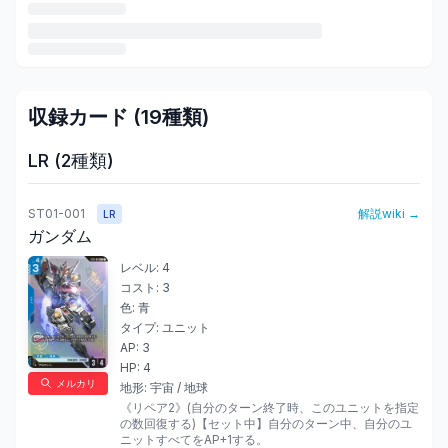
収録カード (
19
種類)
LR
(
2
種類)
ST01-001
解説wiki →
LR
ガンダム
レベル:
4
コスト:
3
色:
青
タイプ:
ユニット
AP:
3
HP:
4
メルカリ
地形:
宇宙 / 地球
《リペア2》(自分のターン終了時、このユニットを指定
の数回復する)【セット中】自分のターン中、自分のユ
ニットすべてをAP+1する。