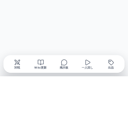
対戦
Wiki更新
掲示板
一人回し
出品