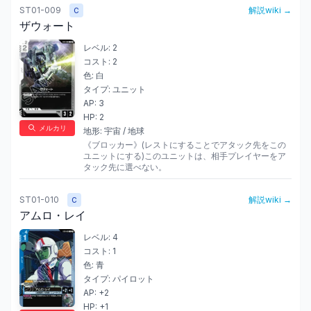
ST01-009
解説wiki →
C
ザウォート
レベル:
2
コスト:
2
色:
白
タイプ:
ユニット
AP:
3
HP:
2
メルカリ
地形:
宇宙 / 地球
《ブロッカー》(レストにすることでアタック先をこの
ユニットにする)このユニットは、相手プレイヤーをア
タック先に選べない。
ST01-010
解説wiki →
C
アムロ・レイ
レベル:
4
コスト:
1
色:
青
タイプ:
パイロット
AP:
+2
HP:
+1