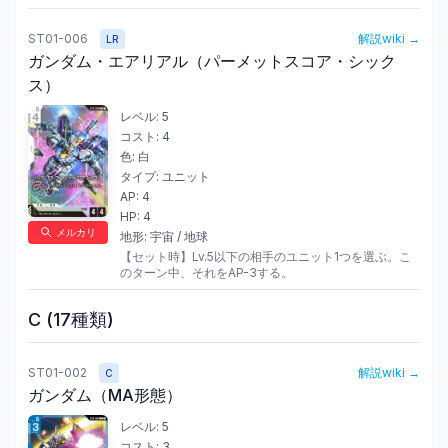
ST01-006
解説wiki →
LR
ガンダム・エアリアル（パーメットスコア・シック
ス）
レベル:
5
コスト:
4
色:
白
タイプ:
ユニット
AP:
4
HP:
4
メルカリ
地形:
宇宙 / 地球
【セット時】Lv.5以下の相手のユニット1つを選ぶ。こ
のターン中、それをAP-3する。
C
(
17
種類)
ST01-002
解説wiki →
C
ガンダム（MA形態）
レベル:
5
コスト:
3