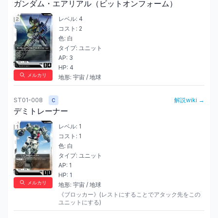
ガンダム・エアリアル（ビットオンフォーム）
レベル:
4
コスト:
2
色:
白
タイプ:
ユニット
AP:
3
HP:
4
メルカリ
地形:
宇宙 / 地球
ST01-008
解説wiki →
C
デミトレーナー
レベル:
1
コスト:
1
色:
白
タイプ:
ユニット
AP:
1
HP:
1
メルカリ
地形:
宇宙 / 地球
《ブロッカー》(レストにすることでアタック先をこの
ユニットにする)