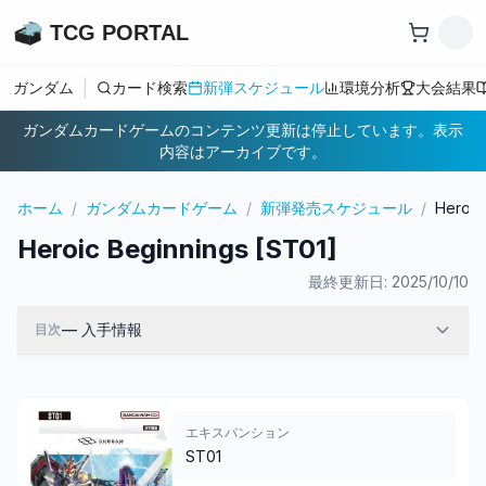
TCG PORTAL
|
ガンダム
カード検索
新弾スケジュール
環境分析
大会結果
ガンダムカードゲームのコンテンツ更新は停止しています。表示
内容はアーカイブです。
ホーム
/
ガンダムカードゲーム
/
新弾発売スケジュール
/
Heroic
Heroic Beginnings [ST01]
最終更新日:
2025/10/10
—
入手情報
目次
エキスパンション
ST01