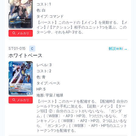
コスト:
1
色:
白
タイプ:
コマンド
【バースト】このカードの【メイン】を発動する。【メ
イン】/【アクション】相手のユニット1つを選ぶ。この
ターン中、それをAP-3する。
メルカリ
ST01-015
解説wiki →
C
ホワイトベース
レベル:
3
コスト:
2
色:
青
タイプ:
ベース
HP:
5
地形:
宇宙 / 地球
メルカリ
【バースト】このカードを配備する。【配備時】自分の
シールド1つを手札に加える。【起動・メイン】【ター
ン1回】②：自分のユニットがいないなら、「ガンダ
ム」(〔WB隊〕・AP3・HP3)、1つだけいるなら、「ガ
ンキャノン」(〔WB隊〕・AP2・HP2)、2つ以上いるな
ら、「ガンタンク」(〔WB隊〕・AP1・HP1)のユニット
トークン1つを配備する。